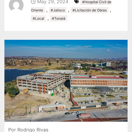
May 29, 2024
#Hospital Civil de
,
,
,
Oriente
#Jalisco
#Licitación de Obras
,
#Local
#Tonalá
Por Rodrigo Rivas