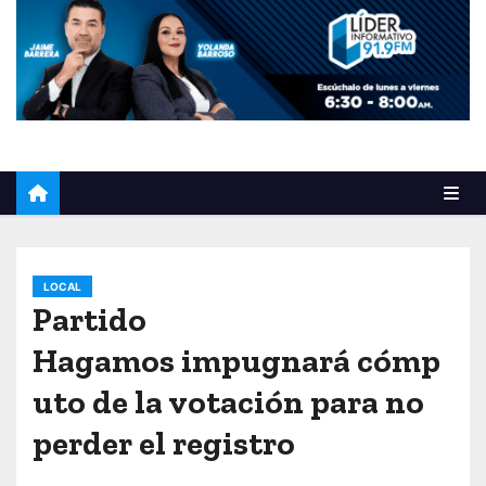
o
LOCAL
Partido
Hagamos impugnará cómp
uto de la votación para no
perder el registro