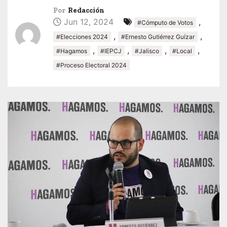
Por
Redacción
Jun 12, 2024
,
#Cómputo de Votos
,
,
#Elecciones 2024
#Ernesto Gutiérrez Guízar
,
,
,
,
#Hagamos
#IEPCJ
#Jalisco
#Local
#Proceso Electoral 2024