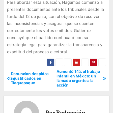
Para abordar esta situación, Hagamos comenzó a
presentar documentos ante los tribunales desde la
tarde del 12 de junio, con el objetivo de resolver
las inconsistencias y asegurar que se cuenten
correctamente los votos emitidos. Gutiérrez
concluyó que el partido continuará con su
estrategia legal para garantizar la transparencia y
exactitud del proceso electoral.
Aumentó 14% el trabajo
N
Denuncian despidos
infantil en México: un
injustificados en
llamado urgente a la
a
Tlaquepaque
acción
v
e
Por
Redacción