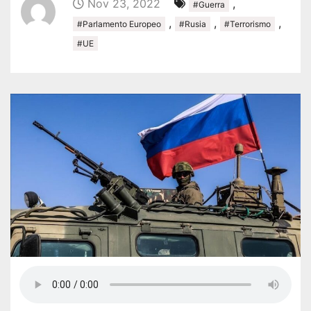
Nov 23, 2022
,
#Guerra
,
,
,
#Parlamento Europeo
#Rusia
#Terrorismo
#UE