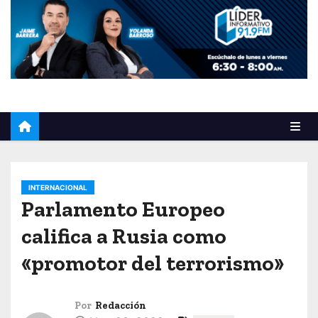
o
INTERNACIONAL
Parlamento Europeo
califica a Rusia como
«promotor del terrorismo»
Por
Redacción