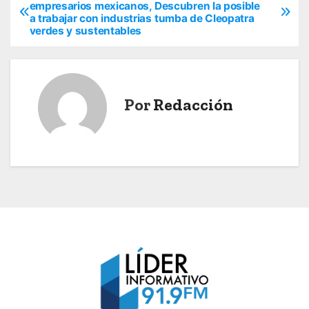
N
empresarios mexicanos,
Descubren la posible
a trabajar con industrias
tumba de Cleopatra
a
verdes y sustentables
v
e
Por
Redacción
g
a
c
i
ó
n
d
e