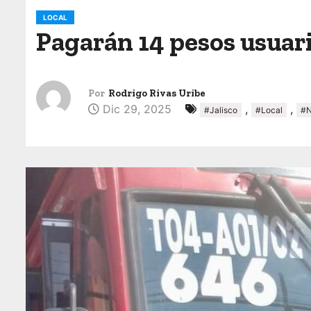
o
LOCAL
Pagarán 14 pesos usuari
Por
Rodrigo Rivas Uribe
Dic 29, 2025
,
,
#Jalisco
#Local
#N