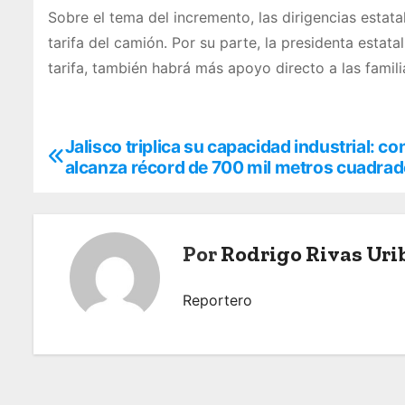
Sobre el tema del incremento, las dirigencias estat
tarifa del camión. Por su parte, la presidenta estat
tarifa, también habrá más apoyo directo a las familia
Jalisco triplica su capacidad industrial: c
N
alcanza récord de 700 mil metros cuadra
a
v
Por
Rodrigo Rivas Uri
e
g
Reportero
a
c