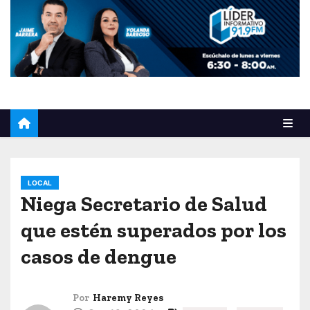
o
LOCAL
Niega Secretario de Salud
que estén superados por los
casos de dengue
Por
Haremy Reyes