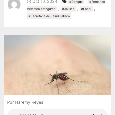
Oct 16, 2024
,
#Dengue
#Fernando
,
,
,
Petersen Aranguren
#Jalisco
#Local
#Secretaría de Salud Jalisco
Por Haremy Reyes