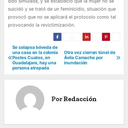
sido simulada, y se estableció que la mujer no se
suicidó y se trató de un feminicidio, situación que
provocó que no se aplicará el protocolo como tal
provocando la revictimización.
Se colapsa bóveda de
N
una casa en la colonia
Otra vez cierran túnel de
Postes Cuates, en
Ávila Camacho por
a
Guadalajara, hay una
inundación
persona atrapada
v
e
g
Por
Redacción
a
c