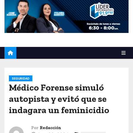
o
SEGURIDAD
Médico Forense simuló
autopista y evitó que se
indagara un feminicidio
Por
Redacción