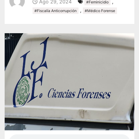
Ago 29, 2024
,
#Feminicidio
,
#Fiscalía Anticorrupción
#Médico Forense