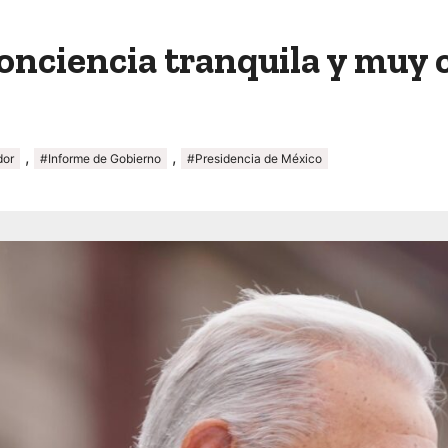
 conciencia tranquila y mu
,
,
dor
#Informe de Gobierno
#Presidencia de México