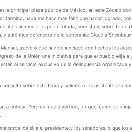
en la principal plaza pública de México, en este Zócalo do
mer término, nada me hace más feliz que haber logrado, co
ncial es una mujer experimentada, honesta y, sobre todo, d
 y auténtica defensora de la soberanía: Claudia Sheinbaum
és Manuel, aseveró que han denunciado con hechos los acto
ngreso de la Unión una iniciativa para que el pueblo elija a
estén al servicio exclusivo de la delincuencia organizada y
onsulta sobre este tema y solicitó a los asistentes su ap
 a criticar. Pero es muy divertido, porque, como se enojan
.
nistros los elija el presidente y los senadores, o que los el