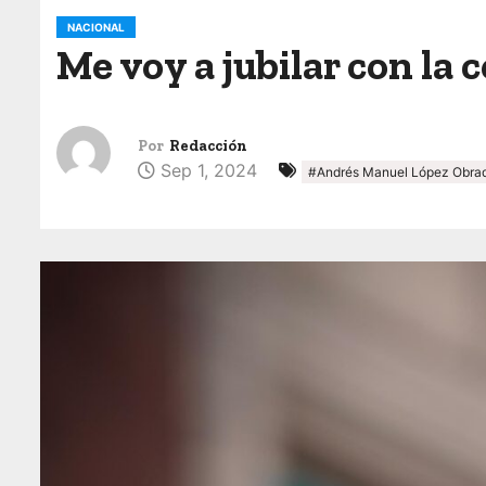
o
NACIONAL
Me voy a jubilar con la
Por
Redacción
Sep 1, 2024
#Andrés Manuel López Obra