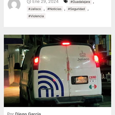
Ene 29, 2024
,
#Guadalajara
,
,
,
#Jalisco
#Noticias
#Seguridad
#Violencia
Por
Diego Garcia