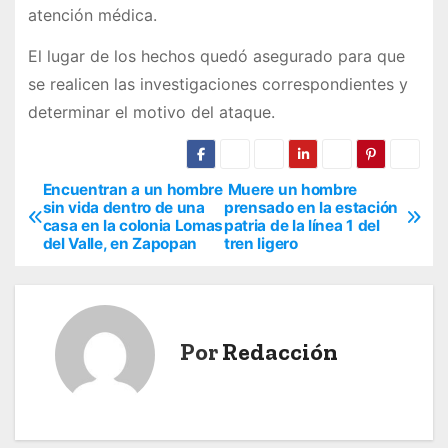
atención médica.
El lugar de los hechos quedó asegurado para que
se realicen las investigaciones correspondientes y
determinar el motivo del ataque.
Encuentran a un hombre
Muere un hombre
N
sin vida dentro de una
prensado en la estación
casa en la colonia Lomas
patria de la línea 1 del
a
del Valle, en Zapopan
tren ligero
v
e
Por
Redacción
g
a
c