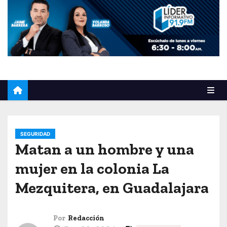
o
SEGURIDAD
Matan a un hombre y una
mujer en la colonia La
Mezquitera, en Guadalajara
Por
Redacción