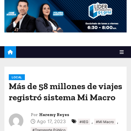
o
LOCAL
Más de 58 millones de viajes
registró sistema Mi Macro
Por
Haremy Reyes
Ago 17, 2023
,
,
#IIEG
#Mi Macro
#Transporte Público