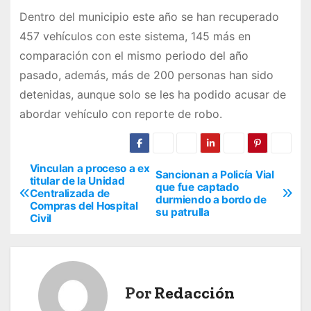
Dentro del municipio este año se han recuperado
457 vehículos con este sistema, 145 más en
comparación con el mismo periodo del año
pasado, además, más de 200 personas han sido
detenidas, aunque solo se les ha podido acusar de
abordar vehículo con reporte de robo.
Vinculan a proceso a ex
N
Sancionan a Policía Vial
titular de la Unidad
que fue captado
Centralizada de
a
durmiendo a bordo de
Compras del Hospital
su patrulla
Civil
v
e
g
Por
Redacción