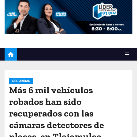
o
SEGURIDAD
Más 6 mil vehículos
robados han sido
recuperados con las
cámaras detectores de
placas, en Tlajomulco