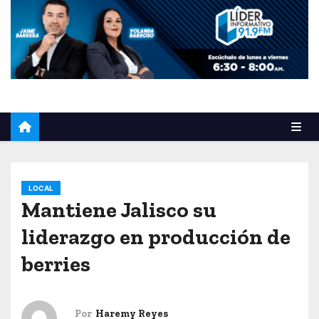
o
LOCAL
Mantiene Jalisco su
liderazgo en producción de
berries
Por
Haremy Reyes