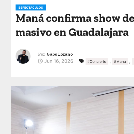
o
ESPECTÁCULOS
Maná confirma show de 
masivo en Guadalajara
Por
Gabo Lozano
Jun 16, 2026
,
,
#Concierto
#Maná