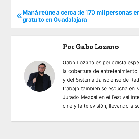
Maná reúne a cerca de 170 mil personas en
N
gratuito en Guadalajara
a
v
Por
Gabo Lozano
e
g
Gabo Lozano es periodista espec
la cobertura de entretenimiento
a
y del Sistema Jalisciense de Ra
c
trabajo también se escucha en M
Jurado Mezcal en el Festival Int
i
cine y la televisión, llevando a 
ó
n
d