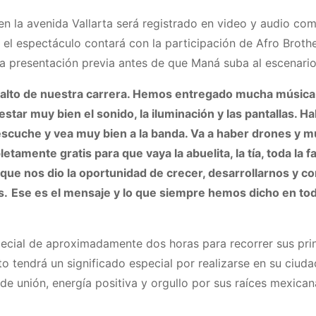
n la avenida Vallarta será registrado en video y audio com
 el espectáculo contará con la participación de Afro Brot
 la presentación previa antes de que Maná suba al escenario
s alto de nuestra carrera. Hemos entregado mucha músic
estar muy bien el sonido, la iluminación y las pantallas. H
e escuche y vea muy bien a la banda. Va a haber drones y 
amente gratis para que vaya la abuelita, la tía, toda la f
 que nos dio la oportunidad de crecer, desarrollarnos y c
s.
Ese es el mensaje y lo que siempre hemos dicho en tod
ecial de aproximadamente dos horas para recorrer sus princ
o tendrá un significado especial por realizarse en su ciuda
de unión, energía positiva y orgullo por sus raíces mexican