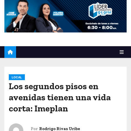
o
LOCAL
Los segundos pisos en
avenidas tienen una vida
corta: Imeplan
Por
Rodrigo Rivas Uribe