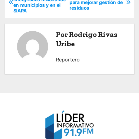
para mejorar gestión de
en municipios y en el
a
residuos
SIAPA
v
e
Por
Rodrigo Rivas
Uribe
g
a
Reportero
c
i
ó
n
d
e