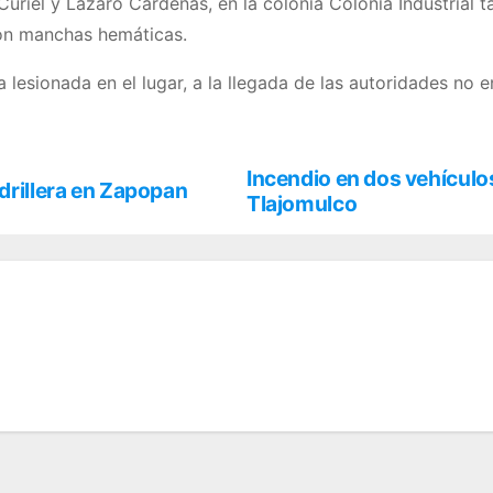
uriel y Lázaro Cárdenas, en la colonia Colonia Industrial t
con manchas hemáticas.
lesionada en el lugar, a la llegada de las autoridades no e
Incendio en dos vehículo
adrillera en Zapopan
Tlajomulco