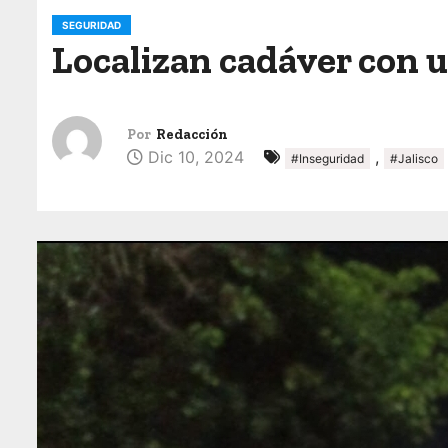
o
SEGURIDAD
Localizan cadáver con u
Por
Redacción
Dic 10, 2024
,
#Inseguridad
#Jalisco