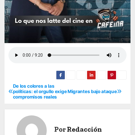
De los colores a las
N
políticas: el orgullo exige
Migrantes bajo ataque
compromisos reales
a
v
e
Por
Redacción