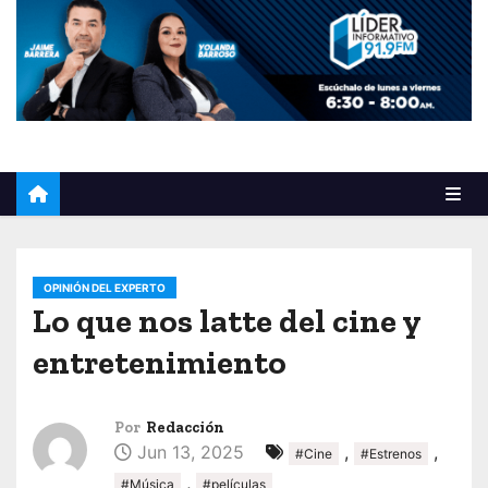
o
OPINIÓN DEL EXPERTO
Lo que nos latte del cine y
entretenimiento
Por
Redacción
Jun 13, 2025
,
,
#Cine
#Estrenos
,
#Música
#películas