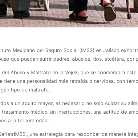
tituto Mexicano del Seguro Social (IMSS) en Jalisco exhorta
buso que puedan sufrir padres, abuelos, tíos, etcétera, por 
del Abuso y Maltrato en la Vejez, que se conmemora este 1
e tiene una personalidad más retraída o nerviosa, con temor
gún tipo de maltrato.
s a un adulto mayor, es necesario no sólo cuidar su alime
su tratamiento médico sin interrupciones, una actitud de a
os a la tercera edad.
 “GeriatrIMSS”, una estrategia para responder de manera int