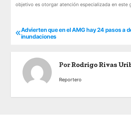
objetivo es otorgar atención especializada en este 
Advierten que en el AMG hay 24 pasos a de
N
inundaciones
a
v
Por
Rodrigo Rivas Uri
e
g
Reportero
a
c
i
ó