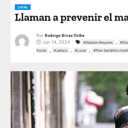
o
LOCAL
Llaman a prevenir el ma
Por
Rodrigo Rivas Uribe
Jun 14, 2024
,
#Adultos Mayores
#Día
,
,
,
Social
#Jalisco
#Local
#Plan Geriátrico Inst