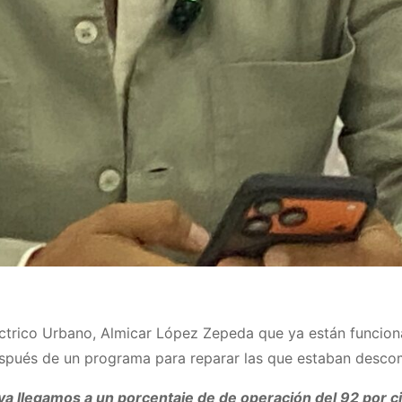
léctrico Urbano, Almicar López Zepeda que ya están funcion
 después de un programa para reparar las que estaban desc
ya llegamos a un porcentaje de de operación del 92 por ci