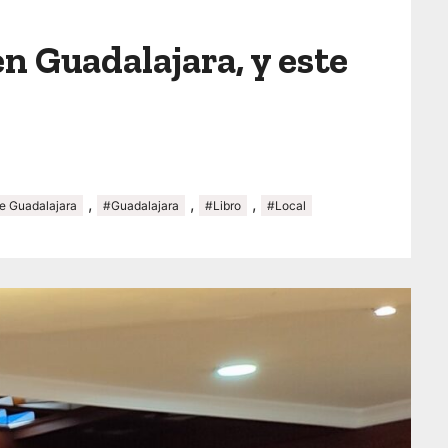
en Guadalajara, y este
,
,
,
de Guadalajara
#Guadalajara
#Libro
#Local