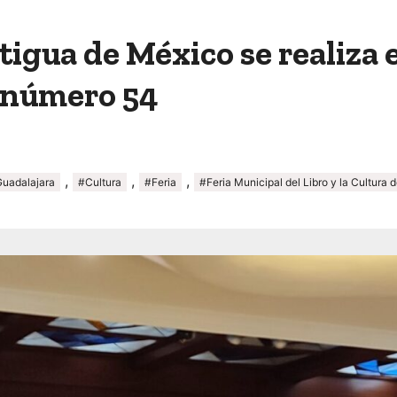
ntigua de México se realiza 
n número 54
,
,
,
uadalajara
#Cultura
#Feria
#Feria Municipal del Libro y la Cultura 