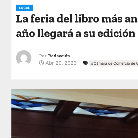
o
LOCAL
La feria del libro más a
año llegará a su edició
Por
Redacción
Abr 20, 2023
#Cámara de Comercio de G