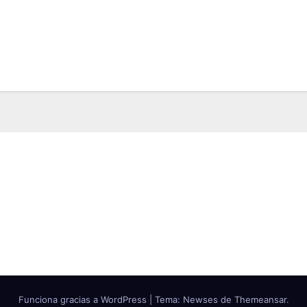
Funciona gracias a WordPress
|
Tema: Newses de
Themeansar
.