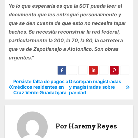
Yo lo que esperaría es que la SCT pueda leer el
documento que les entregué personalmente y
que se den cuenta de que esto no necesita tapar
baches. Se necesita reconstruir la red federal,
particularmente la 200, la 70, la 80, la carretera
que va de Zapotlanejo a Atotonilco. Son obras
urgentes.”
Persiste falta de pagos a
Discrepan magistradas
N
médicos residentes en
y magistradas sobre
Cruz Verde Guadalajara
paridad
a
v
e
Por
Haremy Reyes
g