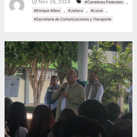
Nov 26, 2024
,
#Carreteras Federales
,
,
,
#Enrique Alfaro
#Jalisco
#Local
#Secretaría de Comunicaciones y Transporte