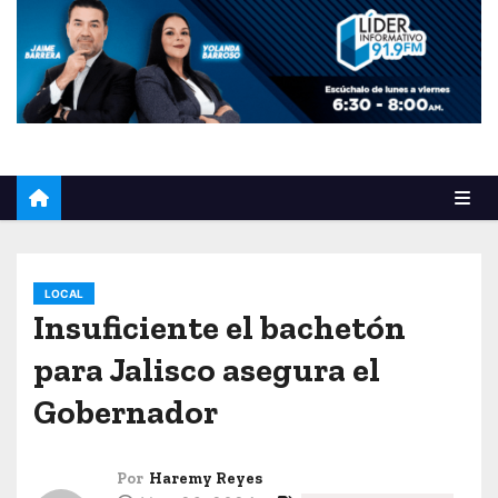
o
LOCAL
Insuficiente el bachetón
para Jalisco asegura el
Gobernador
Por
Haremy Reyes