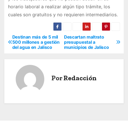
horario laboral a realizar algún tipo trámite, los
cuales son gratuitos y no requieren intermediarios.
Destinan más de 5 mil
Descartan maltrato
N
500 millones a gestión
presupuestal a
del agua en Jalisco
municipios de Jalisco
a
v
e
Por
Redacción
g
a
c
i