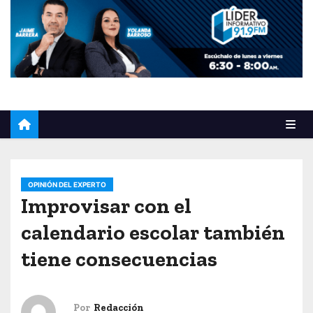
o
OPINIÓN DEL EXPERTO
Improvisar con el
calendario escolar también
tiene consecuencias
Por
Redacción