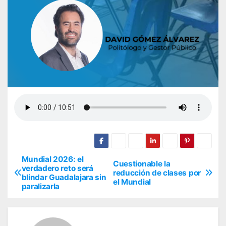
Mundial 2026: el
N
Cuestionable la
verdadero reto será
reducción de clases por
blindar Guadalajara sin
a
el Mundial
paralizarla
v
e