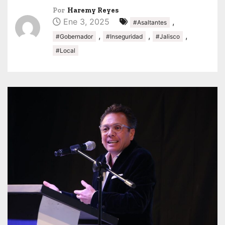
Por
Haremy Reyes
Ene 3, 2025
,
#Asaltantes
,
,
,
#Gobernador
#Inseguridad
#Jalisco
#Local