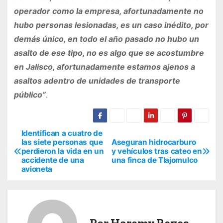
operador como la empresa, afortunadamente no
hubo personas lesionadas, es un caso inédito, por
demás único, en todo el año pasado no hubo un
asalto de ese tipo, no es algo que se acostumbre
en Jalisco, afortunadamente estamos ajenos a
asaltos adentro de unidades de transporte
público”
.
Identifican a cuatro de
N
las siete personas que
Aseguran hidrocarburo
perdieron la vida en un
y vehículos tras cateo en
a
accidente de una
una finca de Tlajomulco
avioneta
v
e
g
Por
Haremy Reyes