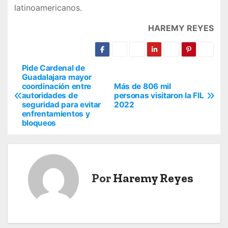
latinoamericanos.
HAREMY REYES
Pide Cardenal de
N
Guadalajara mayor
coordinación entre
Más de 806 mil
a
autoridades de
personas visitaron la FIL
seguridad para evitar
2022
v
enfrentamientos y
bloqueos
e
g
a
Por
Haremy Reyes
c
i