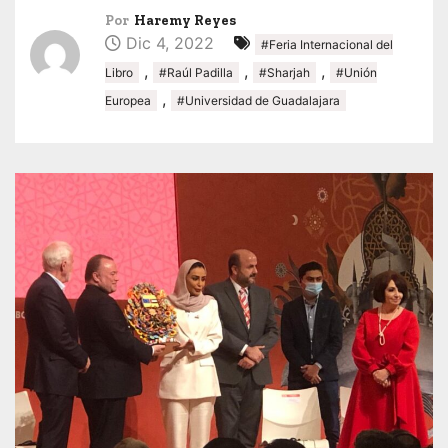
Por
Haremy Reyes
Dic 4, 2022
#Feria Internacional del
,
,
,
Libro
#Raúl Padilla
#Sharjah
#Unión
,
Europea
#Universidad de Guadalajara