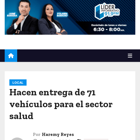
o
LOCAL
Hacen entrega de 71
vehículos para el sector
salud
Por
Haremy Reyes