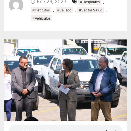
Ene 26, 2023
,
#Hospitales
,
,
,
#Institutos
#Jalisco
#Sector Salud
#Vehículos