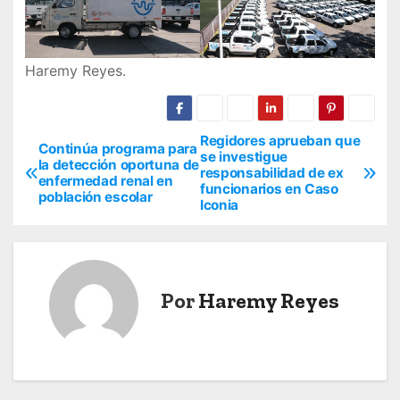
Haremy Reyes.
Regidores aprueban que
N
Continúa programa para
se investigue
la detección oportuna de
responsabilidad de ex
a
enfermedad renal en
funcionarios en Caso
población escolar
Iconia
v
e
g
Por
Haremy Reyes
a
c