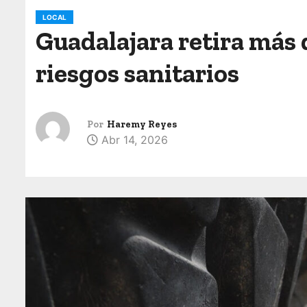
o
LOCAL
Guadalajara retira más 
riesgos sanitarios
Por
Haremy Reyes
Abr 14, 2026