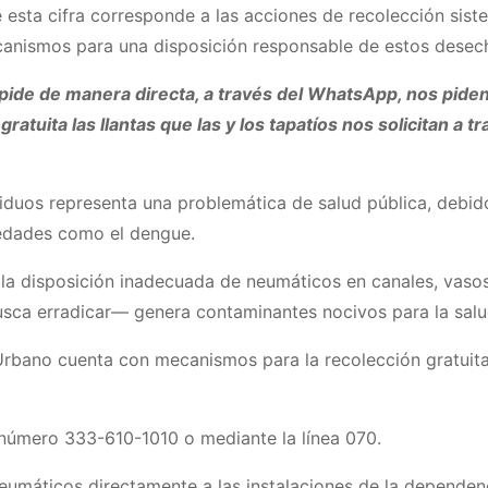
e esta cifra corresponde a las acciones de recolección sis
ecanismos para una disposición responsable de estos desec
pide de manera directa, a través del WhatsApp, nos pide
atuita las llantas que las y los tapatíos nos solicitan a 
iduos representa una problemática de salud pública, debido
medades como el dengue.
 la disposición inadecuada de neumáticos en canales, vasos
sca erradicar— genera contaminantes nocivos para la salud
 Urbano cuenta con mecanismos para la recolección gratui
 número 333-610-1010 o mediante la línea 070.
eumáticos directamente a las instalaciones de la dependenc