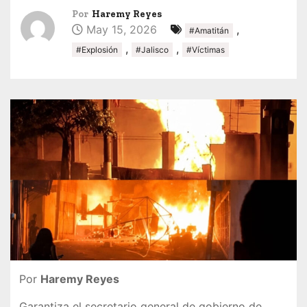
Por
Haremy Reyes
May 15, 2026
,
#Amatitán
,
,
#Explosión
#Jalisco
#Víctimas
Por
Haremy Reyes
Garantiza el secretario general de gobierno de