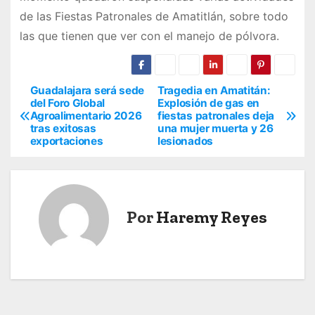
de las Fiestas Patronales de Amatitlán, sobre todo
las que tienen que ver con el manejo de pólvora.
Guadalajara será sede
Tragedia en Amatitán:
N
del Foro Global
Explosión de gas en
Agroalimentario 2026
fiestas patronales deja
a
tras exitosas
una mujer muerta y 26
exportaciones
lesionados
v
e
g
Por
Haremy Reyes
a
c
i