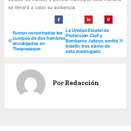
se llevará a cabo su audiencia.
La Unidad Estatal de
N
Fueron encontrados los
Protección Civil y
cuerpos de dos hombres
Bomberos Jalisco, emitió
a
encobijados en
boletín tras sismo de
Tlaquepaque
esta madrugada
v
e
g
Por
Redacción
a
c
i
ó