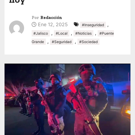
Por
Redacción
Ene 12, 2025
,
#Inseguridad
,
,
,
#Jalisco
#Local
#Noticias
#Puente
,
,
Grande
#Seguridad
#Sociedad