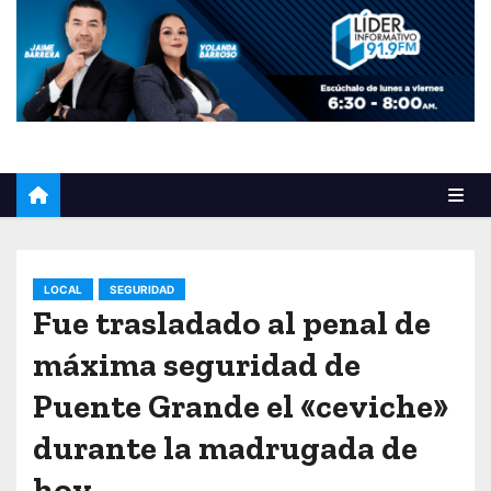
o
LOCAL
SEGURIDAD
Fue trasladado al penal de
máxima seguridad de
Puente Grande el «ceviche»
durante la madrugada de
hoy