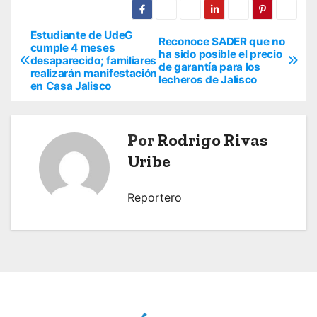
Estudiante de UdeG
N
Reconoce SADER que no
cumple 4 meses
ha sido posible el precio
desaparecido; familiares
a
de garantía para los
realizarán manifestación
lecheros de Jalisco
en Casa Jalisco
v
e
Por
Rodrigo Rivas
g
Uribe
a
Reportero
c
i
ó
n