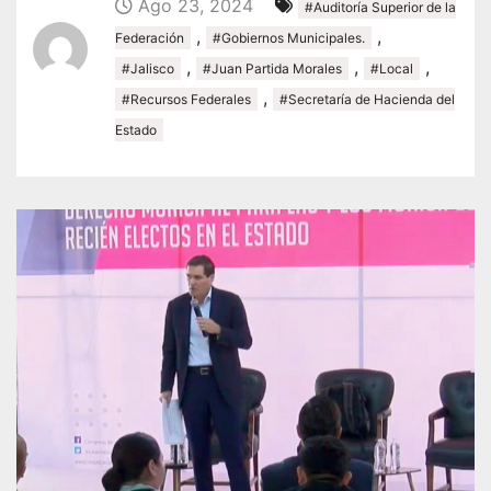
Ago 23, 2024
#Auditoría Superior de la
,
,
Federación
#Gobiernos Municipales.
,
,
,
#Jalisco
#Juan Partida Morales
#Local
,
#Recursos Federales
#Secretaría de Hacienda del
Estado