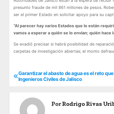
Autoridades de Jalisco están a la espera de recibir 
presunto fraude de mil 861 millones de pesos. Rober
ser el primer Estado en solicitar apoyo para su captu
“Al parecer hay varios Estados que lo están requi
vamos a esperar a quién se lo envían; quién hace l
Se evadió precisar si habrá posibilidad de reparaci
carpetas de investigación abiertas; el monto defra
Garantizar el abasto de agua es el reto que
N
Ingenieros Civiles de Jalisco
a
v
Por
Rodrigo Rivas Uri
e