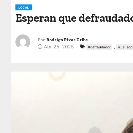
o
LOCAL
Esperan que defraudador
Por
Rodrigo Rivas Uribe
Abr 25, 2025
,
#defraudador
#Jalisco