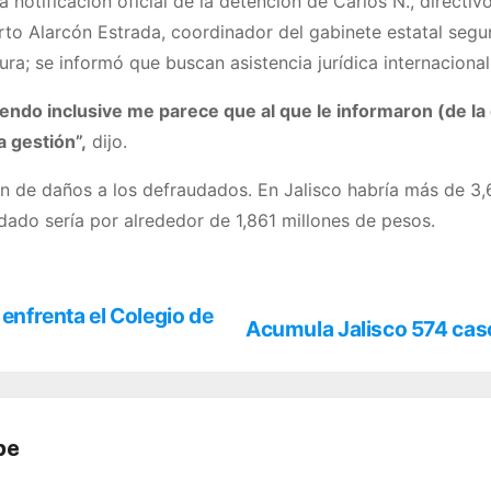
la notificación oficial de la detención de Carlos N., direc
to Alarcón Estrada, coordinador del gabinete estatal seguri
ra; se informó que buscan asistencia jurídica internacional 
riendo inclusive me parece que al que le informaron (de l
a gestión”,
dijo.
ón de daños a los defraudados. En Jalisco habría más de 3,
udado sería por alrededor de 1,861 millones de pesos.
 enfrenta el Colegio de
Acumula Jalisco 574 ca
be