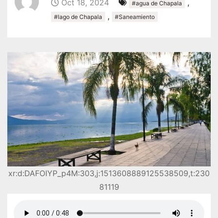
Oct 18, 2024
,
#agua de Chapala
,
#lago de Chapala
#Saneamiento
xr:d:DAFOIYP_p4M:303,j:1513608889125538509,t:230
81119