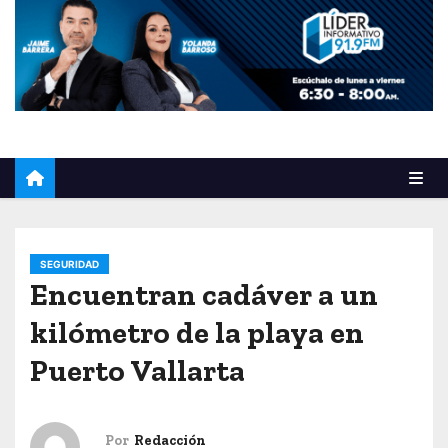
o
SEGURIDAD
Encuentran cadáver a un
kilómetro de la playa en
Puerto Vallarta
Por
Redacción