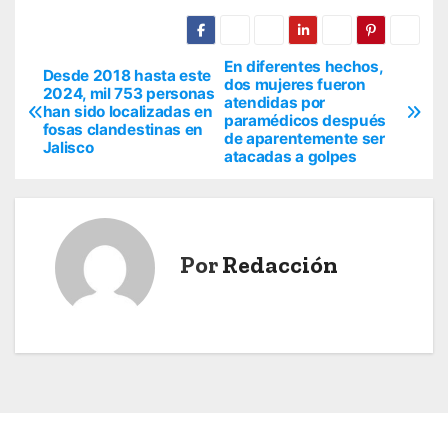
En diferentes hechos,
N
Desde 2018 hasta este
dos mujeres fueron
2024, mil 753 personas
atendidas por
a
han sido localizadas en
paramédicos después
fosas clandestinas en
de aparentemente ser
v
Jalisco
atacadas a golpes
e
g
Por
Redacción
a
c
i
ó
n