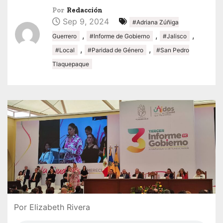
Por
Redacción
Sep 9, 2024
#Adriana Zúñiga
,
,
,
Guerrero
#Informe de Gobierno
#Jalisco
,
,
#Local
#Paridad de Género
#San Pedro
Tlaquepaque
Por Elizabeth Rivera