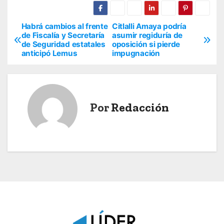
Habrá cambios al frente
Citlalli Amaya podría
N
de Fiscalía y Secretaría
asumir regiduría de
de Seguridad estatales
oposición si pierde
a
anticipó Lemus
impugnación
v
e
Por
Redacción
g
a
c
i
ó
n