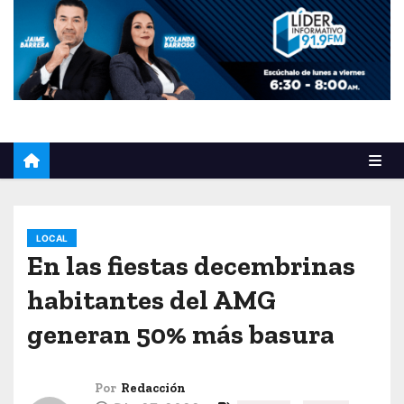
o
LOCAL
En las fiestas decembrinas
habitantes del AMG
generan 50% más basura
Por
Redacción