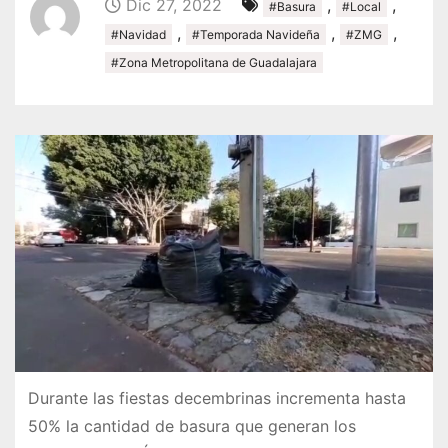
Dic 27, 2022
,
,
#Basura
#Local
,
,
,
#Navidad
#Temporada Navideña
#ZMG
#Zona Metropolitana de Guadalajara
Durante las fiestas decembrinas incrementa hasta
50% la cantidad de basura que generan los