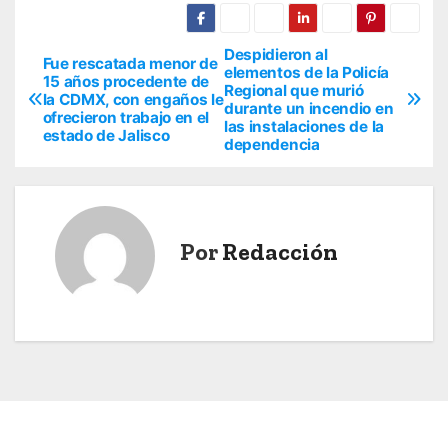
Despidieron al
N
Fue rescatada menor de
elementos de la Policía
15 años procedente de
Regional que murió
a
la CDMX, con engaños le
durante un incendio en
ofrecieron trabajo en el
las instalaciones de la
v
estado de Jalisco
dependencia
e
g
Por
Redacción
a
c
i
ó
n