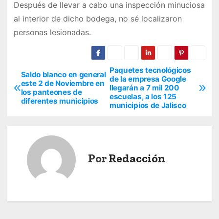
Después de llevar a cabo una inspección minuciosa
al interior de dicho bodega, no sé localizaron
personas lesionadas.
Paquetes tecnológicos
N
Saldo blanco en general
de la empresa Google
este 2 de Noviembre en
llegarán a 7 mil 200
a
los panteones de
escuelas, a los 125
diferentes municipios
municipios de Jalisco
v
e
g
Por
Redacción
a
c
i