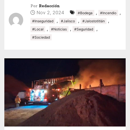
Por
Redacción
Nov 2, 2024
,
,
#Bodega
#Incendio
,
,
,
#Inseguridad
#Jalisco
#Jalostotitlán
,
,
,
#Local
#Noticias
#Seguridad
#Sociedad