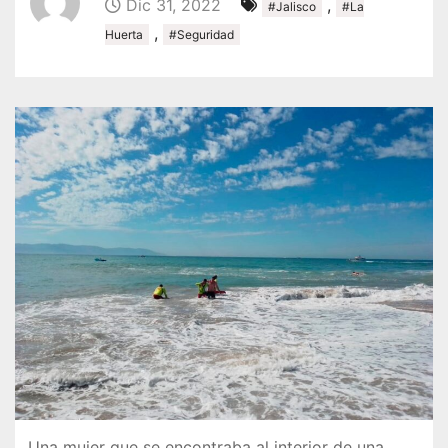
Dic 31, 2022
,
#Jalisco
#La
,
Huerta
#Seguridad
Una mujer que se encontraba al interior de una