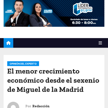
o
OPINIÓN DEL EXPERTO
El menor crecimiento
económico desde el sexenio
de Miguel de la Madrid
Por
Redacción