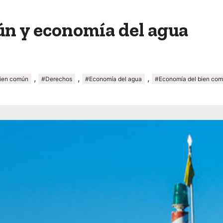
n y economía del agua
,
,
,
ien común
#Derechos
#Economía del agua
#Economía del bien co