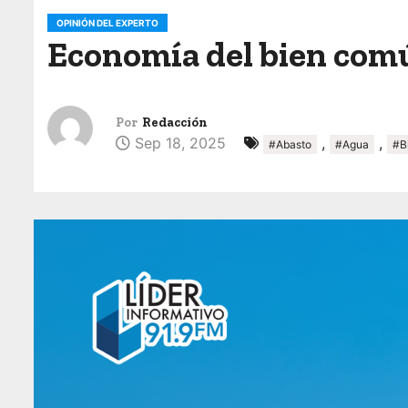
o
OPINIÓN DEL EXPERTO
Economía del bien comú
Por
Redacción
Sep 18, 2025
,
,
#Abasto
#Agua
#B