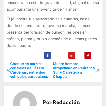
encuentra en estado grave de salud, al igual que su
acompañante una jovencita de 14 años.
El jovencito fue arrastrado seis cuadras, hasta
dónde el conductor detuvo su marcha, el menor
presenta perforación de pulmón, lesiones en
cráneo, pierna y brazo además de diversas partes
de su cuerpo.
Choque en carriles
Muere hombre
N
centrales de Lázaro
atropellado en Periférico
Cárdenas, entre dos
Sur y Carretera a
a
vehículos particulares
Chapala
v
e
Por
Redacción
g