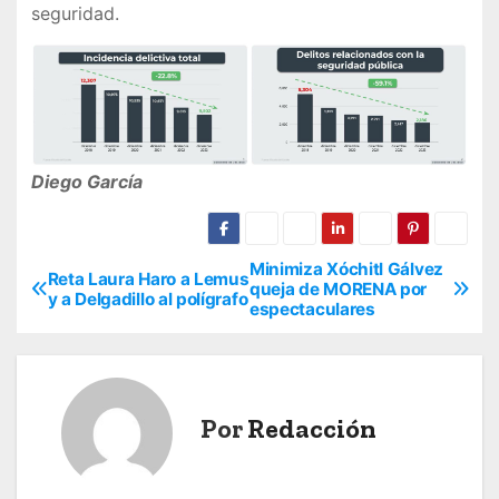
seguridad.
Diego García
Minimiza Xóchitl Gálvez
N
Reta Laura Haro a Lemus
queja de MORENA por
y a Delgadillo al polígrafo
espectaculares
a
v
e
Por
Redacción
g