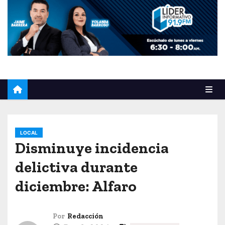
o
LOCAL
Disminuye incidencia
delictiva durante
diciembre: Alfaro
Por
Redacción