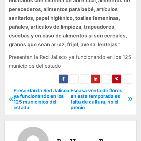
enlatados con sistema de abre fácil, alimentos no
perecederos, alimentos para bebé, artículos
sanitarios, papel higiénico, toallas femeninas,
pañales, artículos de limpieza, trapeadores,
escobas y en caso de alimentos si son cereales,
granos que sean arroz, frijol, avena, lentejas.”
Presentan la Red Jalisco ya funcionando en los 125
municipios del estado
Presentan la Red Jalisco
Escasa venta de flores
N
ya funcionando en los
en esta temporada es
125 municipios del
falta de cultura, no el
a
estado
precio
v
e