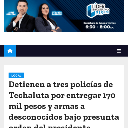
o
LOCAL
Detienen a tres policías de
Techaluta por entregar 170
mil pesos y armas a
desconocidos bajo presunta
orden del presidente