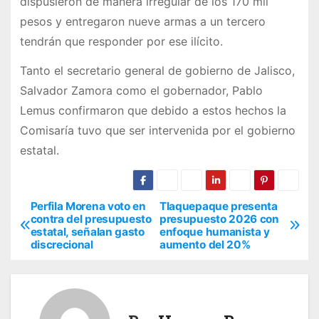
dispusieron de manera irregular de los 170 mil
pesos y entregaron nueve armas a un tercero
tendrán que responder por ese ilícito.
Tanto el secretario general de gobierno de Jalisco,
Salvador Zamora como el gobernador, Pablo
Lemus confirmaron que debido a estos hechos la
Comisaría tuvo que ser intervenida por el gobierno
estatal.
Perfila Morena voto en
Tlaquepaque presenta
N
contra del presupuesto
presupuesto 2026 con
estatal, señalan gasto
enfoque humanista y
a
discrecional
aumento del 20%
v
e