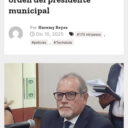
municipal
Por
Haremy Reyes
Dic 10, 2025
,
#170 mil pesos
,
#policías
#Techaluta