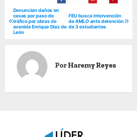
Denuncian daños en
N
casas por paso de
FEU busca intervención
tráfico por obras de
de AMLO ante detención
a
avenida Enrique Díaz de
de 3 estudiantes
León
v
e
g
Por
Haremy Reyes
a
c
i
ó
n
d