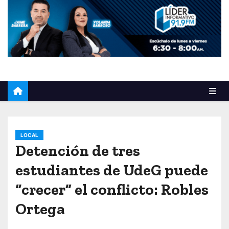
o
LOCAL
Detención de tres
estudiantes de UdeG puede
“crecer” el conflicto: Robles
Ortega