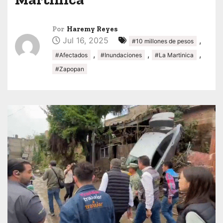
Por
Haremy Reyes
Jul 16, 2025
,
#10 millones de pesos
,
,
,
#Afectados
#Inundaciones
#La Martinica
#Zapopan