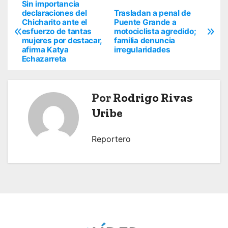
Sin importancia
N
declaraciones del
Trasladan a penal de
Chicharito ante el
Puente Grande a
a
esfuerzo de tantas
motociclista agredido;
mujeres por destacar,
familia denuncia
v
afirma Katya
irregularidades
Echazarreta
e
g
Por
Rodrigo Rivas
a
Uribe
c
Reportero
i
ó
n
d