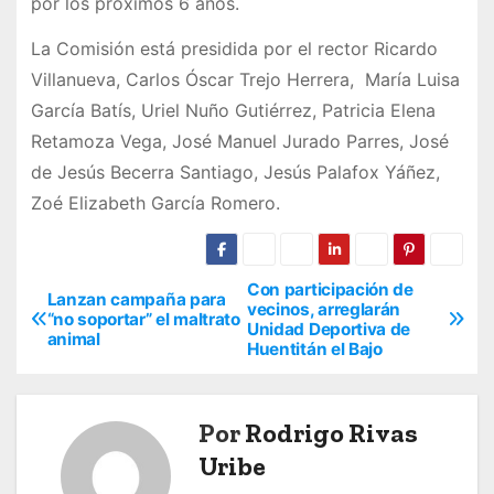
por los próximos 6 años.
La Comisión está presidida por el rector Ricardo
Villanueva, Carlos Óscar Trejo Herrera, María Luisa
García Batís, Uriel Nuño Gutiérrez, Patricia Elena
Retamoza Vega, José Manuel Jurado Parres, José
de Jesús Becerra Santiago, Jesús Palafox Yáñez,
Zoé Elizabeth García Romero.
Con participación de
N
Lanzan campaña para
vecinos, arreglarán
“no soportar” el maltrato
Unidad Deportiva de
a
animal
Huentitán el Bajo
v
e
Por
Rodrigo Rivas
Uribe
g