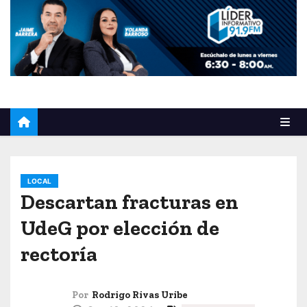
o
LOCAL
Descartan fracturas en
UdeG por elección de
rectoría
Por
Rodrigo Rivas Uribe