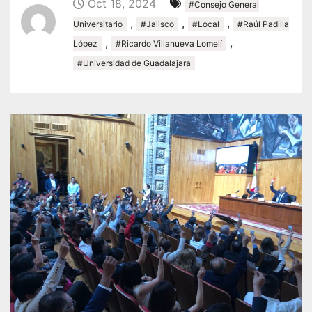
Oct 18, 2024
#Consejo General
,
,
,
Universitario
#Jalisco
#Local
#Raúl Padilla
,
,
López
#Ricardo Villanueva Lomelí
#Universidad de Guadalajara