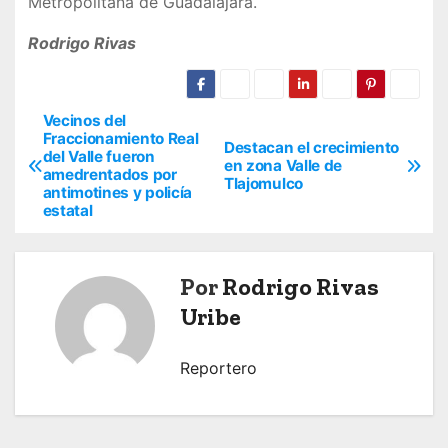
Metropolitana de Guadalajara.
Rodrigo Rivas
Vecinos del
N
Fraccionamiento Real
Destacan el crecimiento
del Valle fueron
a
en zona Valle de
amedrentados por
Tlajomulco
antimotines y policía
v
estatal
e
Por
Rodrigo Rivas
g
Uribe
a
c
Reportero
i