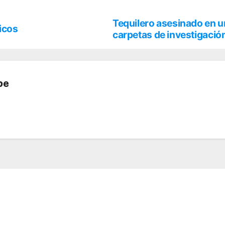
Tequilero asesinado en u
ricos
carpetas de investigació
be