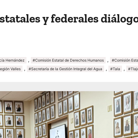
tatales y federales diálogo
,
,
cía Hernández
#Comisión Estatal de Derechos Humanos
#Comisión Esta
,
,
,
egión Valles
#Secretaría de la Gestión Integral del Agua
#Tala
#Tlaj