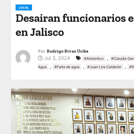
o
LOCAL
Desairan funcionarios es
en Jalisco
Por
Rodrigo Rivas Uribe
Jul 3, 2024
,
#Atotonilco
#Claudia Gar
,
,
,
Agua
#Falta de agua
#Juan Lira Calderón
#R