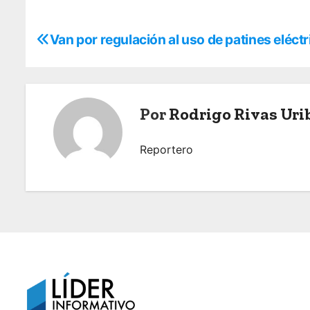
N
Van por regulación al uso de patines eléct
a
v
Por
Rodrigo Rivas Uri
e
g
Reportero
a
c
i
ó
n