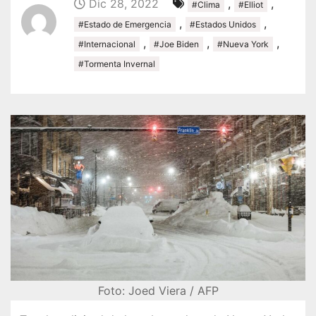
Dic 28, 2022
,
,
#Clima
#Elliot
,
,
#Estado de Emergencia
#Estados Unidos
,
,
,
#Internacional
#Joe Biden
#Nueva York
#Tormenta Invernal
Foto: Joed Viera / AFP