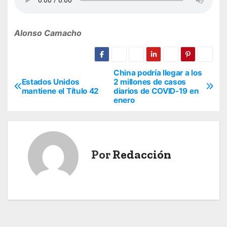
Alonso Camacho
China podría llegar a los
N
Estados Unidos
2 millones de casos
mantiene el Título 42
diarios de COVID-19 en
a
enero
v
e
Por
Redacción
g
a
c
i