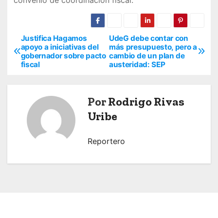
Justifica Hagamos
UdeG debe contar con
N
apoyo a iniciativas del
más presupuesto, pero a
gobernador sobre pacto
cambio de un plan de
a
fiscal
austeridad: SEP
v
e
Por
Rodrigo Rivas
Uribe
g
a
Reportero
c
i
ó