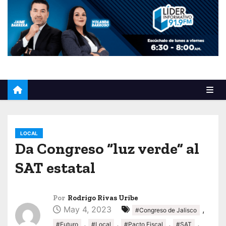
o
LOCAL
Da Congreso “luz verde” al
SAT estatal
Por
Rodrigo Rivas Uribe
May 4, 2023
,
#Congreso de Jalisco
,
,
,
,
#Futuro
#Local
#Pacto Fiscal
#SAT